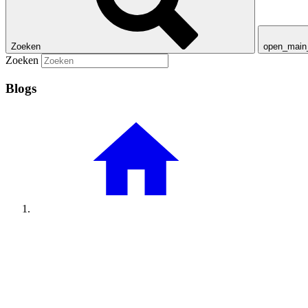
Zoeken
open_mai
Zoeken
Blogs