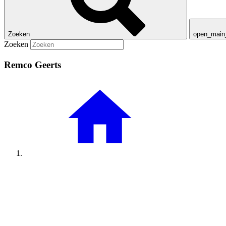
Zoeken
open_mai
Zoeken
Remco Geerts