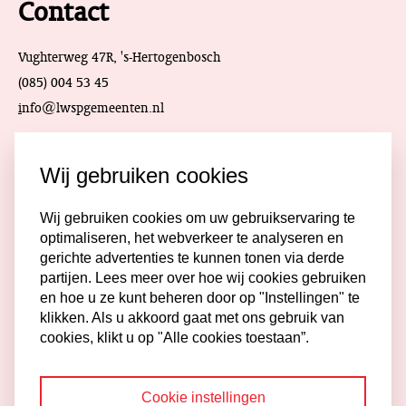
Contact
Vughterweg 47R, 's-Hertogenbosch
(085) 004 53 45
i
nfo@lwspgemeenten.nl
Meld je aan voor de
Wij gebruiken cookies
nieuwsbrief
Wij gebruiken cookies om uw gebruikservaring te
optimaliseren, het webverkeer te analyseren en
gerichte advertenties te kunnen tonen via derde
Aanmelden
partijen. Lees meer over hoe wij cookies gebruiken
en hoe u ze kunt beheren door op "Instellingen" te
klikken. Als u akkoord gaat met ons gebruik van
cookies, klikt u op "Alle cookies toestaan”.
Cookie instellingen
Dienstverlening
Onze werkwijze
Over ons