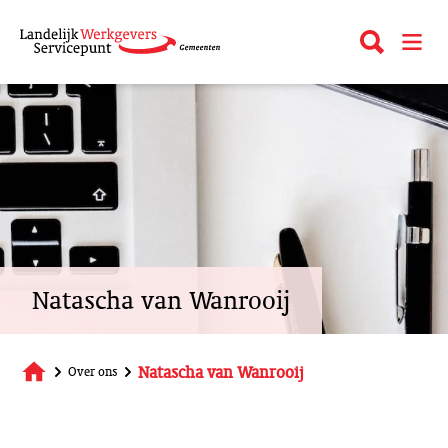
Overslaan
en
Zoeken
open_m
naar
de
inhoud
gaan
Natascha van Wanrooij
Natascha van Wanrooij
Over ons