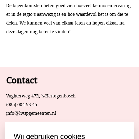
De bijeenkomsten lieten goed zien hoeveel kennis en ervaring
er in de regio’s aanwezig is en hoe waardevol het is om die te
delen. We kunnen veel van elkaar leren en hopen elkaar na
deze dagen nog beter te vinden!
Contact
Vughterweg 47R, 's-Hertogenbosch
(085) 004 53 45
i
nfo@lwspgemeenten.nl
Meld je aan voor de
Wij gebruiken cookies