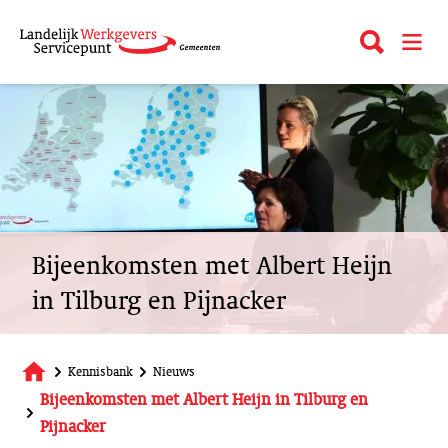
Overslaan
en
Zoeken
open_m
naar
de
inhoud
gaan
Bijeenkomsten met Albert Heijn
in Tilburg en Pijnacker
Kennisbank
Nieuws
Bijeenkomsten met Albert Heijn in Tilburg en
Pijnacker